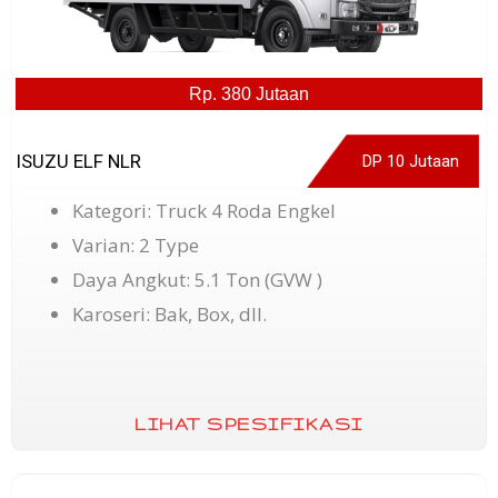
Rp. 380 Jutaan
ISUZU ELF NLR
DP 10 Jutaan
Kategori: Truck 4 Roda Engkel
Varian: 2 Type
Daya Angkut: 5.1 Ton (GVW )
Karoseri: Bak, Box, dll.
LIHAT SPESIFIKASI