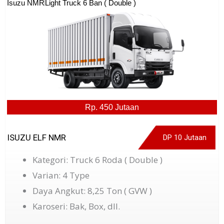
Isuzu NMR
Light Truck 6 Ban ( Double )
Rp. 450 Jutaan
ISUZU ELF NMR
DP 10 Jutaan
Kategori: Truck 6 Roda ( Double )
Varian: 4 Type
Daya Angkut: 8,25 Ton ( GVW )
Karoseri: Bak, Box, dll.