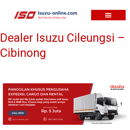
Skip
to
content
Dealer Isuzu Cileungsi –
Dealer
Isuzu
Cibinong
Cileungsi
–
Cibinong