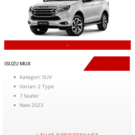
-
ISUZU MUX
-
Kategori: SUV
Varian: 2 Type
7 Seater
New 2023