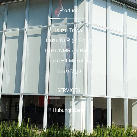
Product
Isuzu Traga
Isuzu NLR ( 4 Ban )
Isuzu NMR ( 6 Ban )
Isuzu Elf Microbus
Isuzu Giga
SERVICES
Hubungi Kami