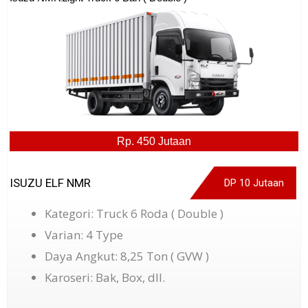
Rp. 450 Jutaan
ISUZU ELF NMR
DP 10 Jutaan
Kategori: Truck 6 Roda ( Double )
Varian: 4 Type
Daya Angkut: 8,25 Ton ( GVW )
Karoseri: Bak, Box, dll.