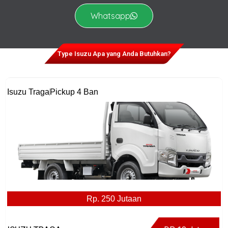
Whatsapp
Type Isuzu Apa yang Anda Butuhkan?
Isuzu Traga
Pickup 4 Ban
Rp. 250 Jutaan