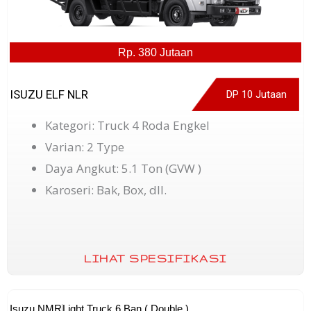
Rp. 380 Jutaan
ISUZU ELF NLR
DP 10 Jutaan
Kategori: Truck 4 Roda Engkel
Varian: 2 Type
Daya Angkut: 5.1 Ton (GVW )
Karoseri: Bak, Box, dll.
LIHAT SPESIFIKASI
Isuzu NMR
Light Truck 6 Ban ( Double )