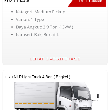
ISUZU TRAGA
DP 10 Jutaan
Kategori: Medium Pickup
Varian: 1 Type
Daya Angkut: 2.9 Ton ( GVW )
Karoseri: Bak, Box, dll.
LIHAT SPESIFIKASI
Isuzu NLR
Light Truck 4 Ban ( Engkel )