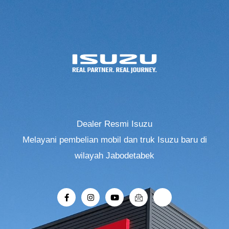
Dealer Resmi Isuzu
Melayani pembelian mobil dan truk Isuzu baru di
wilayah Jabodetabek
F
I
Y
I
R
a
n
o
c
i
c
s
u
o
-
e
t
t
n
r
b
a
u
-
o