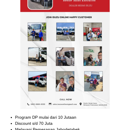
Product
Isuzu Traga
Isuzu NLR ( 4 Ban )
Isuzu NMR ( 6 Ban )
Isuzu Elf Microbus
Isuzu Giga
SERVICES
Hubungi Kami
Program DP mulai dari 10 Jutaan
Discount s/d 70 Juta
Melayani Pemesanan Jabodetabek