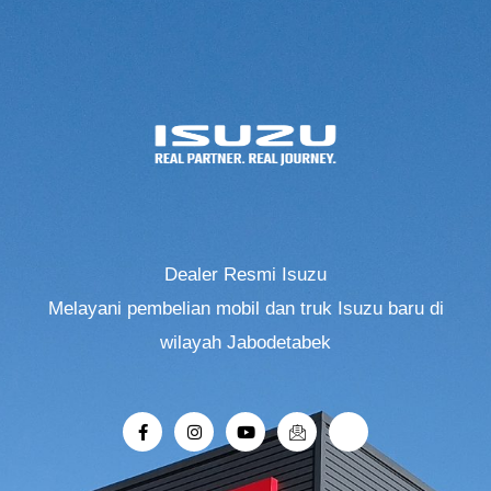
Dealer Resmi Isuzu
Melayani pembelian mobil dan truk Isuzu baru di
wilayah Jabodetabek
F
I
Y
I
R
a
n
o
c
i
c
s
u
o
-
e
t
t
n
r