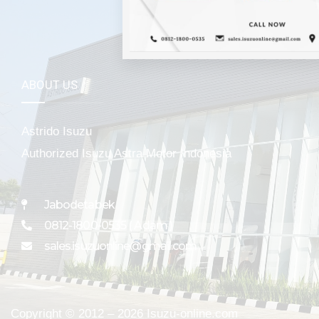
ABOUT US
Astrido Isuzu
Authorized Isuzu Astra Motor Indonesia
Jabodetabek
0812-1800-0535 ( Adam )
sales.isuzuonline@gmail.com
Copyright © 2012 – 2026 Isuzu-online.com