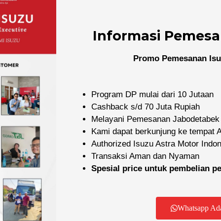
Informasi Pemesa
Promo Pemesanan Isu
Program DP mulai dari 10 Jutaan
Cashback s/d 70 Juta Rupiah
Melayani Pemesanan Jabodetabek
Kami dapat berkunjung ke tempat
Authorized Isuzu Astra Motor Indo
Transaksi Aman dan Nyaman
Spesial price untuk pembelian 
Dealer Resmi Isuzu
yani pembelian mobil dan truk Isuzu baru di wilayah Jabode
Whatsapp Ad