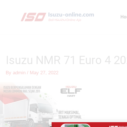
Skip
to
Ho
content
Isuzu NMR 71 Euro 4 2
By
admin
/
May 27, 2022