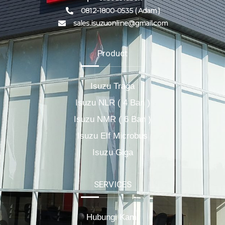
0812-1800-0535 ( Adam )
sales.isuzuonline@gmail.com
Product
Isuzu Traga
Isuzu NLR ( 4 Ban )
Isuzu NMR ( 6 Ban )
Isuzu Elf Microbus
Isuzu Giga
SERVICES
Hubungi Kami