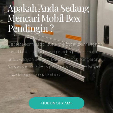
Apakah Anda Sedang
Mencari Mobil Box
Pendingin ?
Dealer Resmi Astra Isuzu, melayani pemesanan
mobil box isuzu karoseri pendingin ( freezer )
untuk wilayah Jakarta, Bekasi, Depok, Tangerang,
Bogor dan Karawang. Kami menjual truk isuzu
box dengan harga terbaik.
HUBUNGI KAMI