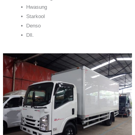
Hwasung
Starkool
Denso
Dll.