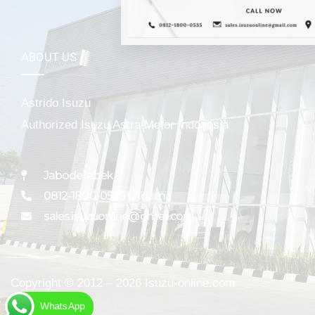
ABOUT US
Astrido Isuzu
Authorized Isuzu Astra Motor Indonesia
Jabodetabek
0812-1800-0535 ( Adam )
sales.isuzuonline@gmail.com
Copyright © 2012 – 2026 Isuzu-online.com
WhatsApp