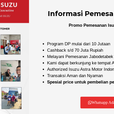
Informasi Pemesa
Promo Pemesanan Isu
Program DP mulai dari 10 Jutaan
Cashback s/d 70 Juta Rupiah
Melayani Pemesanan Jabodetabek
Kami dapat berkunjung ke tempat
Authorized Isuzu Astra Motor Indo
Transaksi Aman dan Nyaman
Dealer Resmi Isuzu
Spesial price untuk pembelian 
yani pembelian mobil dan truk Isuzu baru di wilayah Jabode
Whatsapp Ad
F
I
Y
I
R
a
n
o
c
i