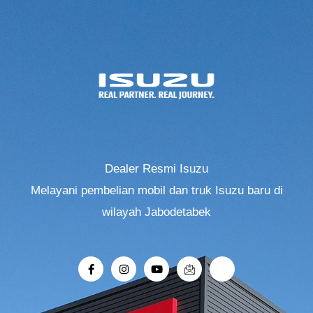
Dealer Resmi Isuzu
Melayani pembelian mobil dan truk Isuzu baru di
wilayah Jabodetabek
F
I
Y
I
R
a
n
o
c
i
c
s
u
o
-
e
t
t
n
r
b
a
u
-
o