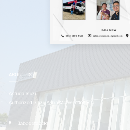
Mela
ABOUT US
Astrido Isuzu
Authorized Isuzu Astra Motor Indonesia
Jabodetabek