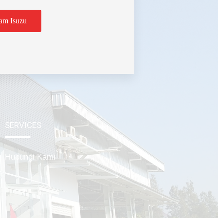
am Isuzu
tabek
SERVICES
Hubungi Kami