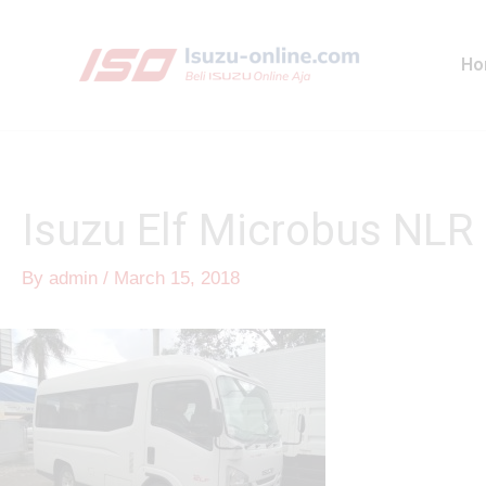
Skip
to
Ho
content
Isuzu Elf Microbus N
By
admin
/
March 15, 2018