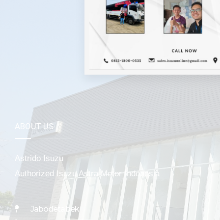
Mela
ABOUT US
Astrido Isuzu
Authorized Isuzu Astra Motor Indonesia
Jabodetabek