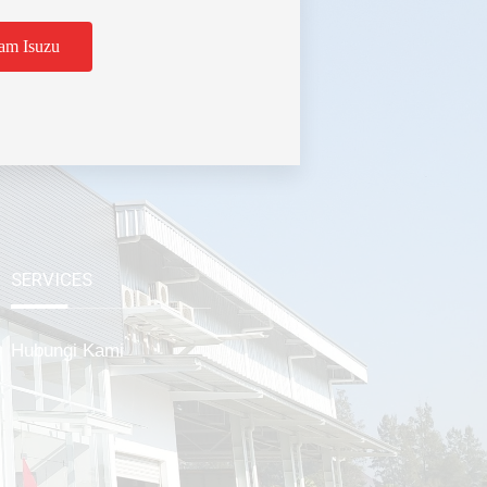
am Isuzu
tabek
SERVICES
Hubungi Kami