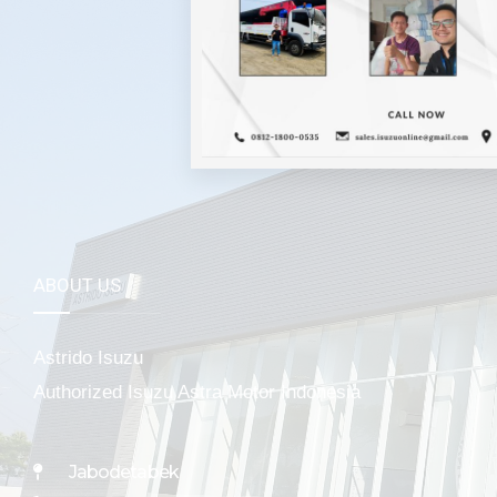
Mela
ABOUT US
Astrido Isuzu
Authorized Isuzu Astra Motor Indonesia
Jabodetabek