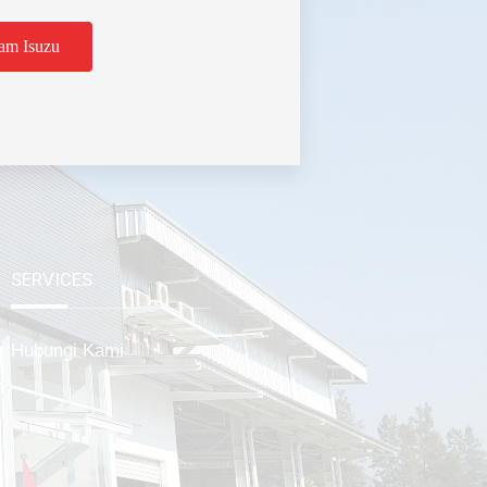
am Isuzu
tabek
SERVICES
Hubungi Kami