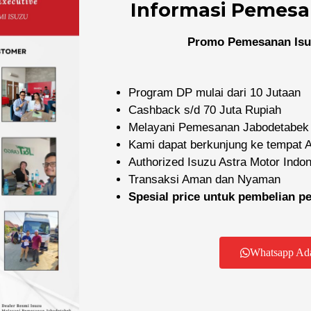
Informasi Pemesa
Promo Pemesanan Isu
Program DP mulai dari 10 Jutaan
Cashback s/d 70 Juta Rupiah
Melayani Pemesanan Jabodetabek
Kami dapat berkunjung ke tempat
Authorized Isuzu Astra Motor Indo
Dealer Resmi Isuzu
Transaksi Aman dan Nyaman
yani pembelian mobil dan truk Isuzu baru di wilayah Jabode
Spesial price untuk pembelian 
F
I
Y
I
R
a
n
o
c
i
Whatsapp Ad
c
s
u
o
-
e
t
t
n
r
b
a
u
-
o
o
g
b
e
a
o
r
e
m
d
k
a
a
-