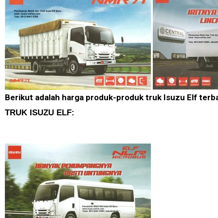
Berikut adalah harga produk-produk truk Isuzu Elf terb
TRUK ISUZU ELF: