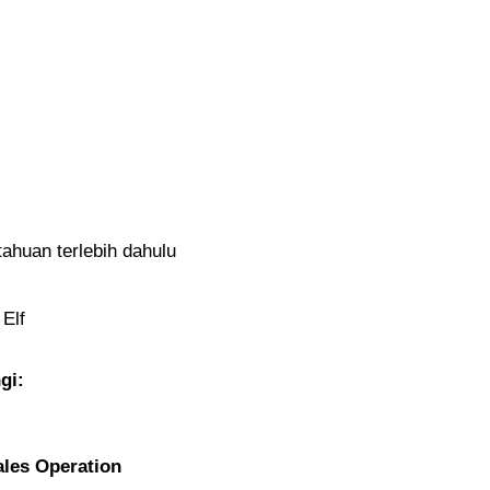
ahuan terlebih dahulu
 Elf
gi:
ales Operation