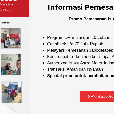
Informasi Pemesa
Promo Pemesanan Isu
Program DP mulai dari 10 Jutaan
Cashback s/d 70 Juta Rupiah
Melayani Pemesanan Jabodetabek
Kami dapat berkunjung ke tempat
Authorized Isuzu Astra Motor Indo
Dealer Resmi Isuzu
Transaksi Aman dan Nyaman
Spesial price untuk pembelian 
yani pembelian mobil dan truk Isuzu baru di wilayah Jabode
F
I
Y
I
R
Whatsapp Ad
a
n
o
c
i
c
s
u
o
-
e
t
t
n
r
b
a
u
-
o
o
g
b
e
a