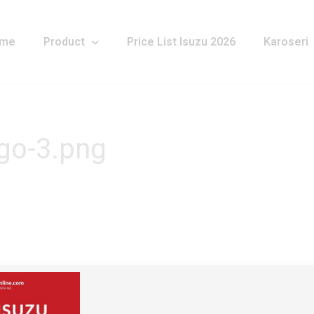
me
Product
Price List Isuzu 2026
Karoseri
go-3.png
ed-Astra-Isuzu-Logo-3.png