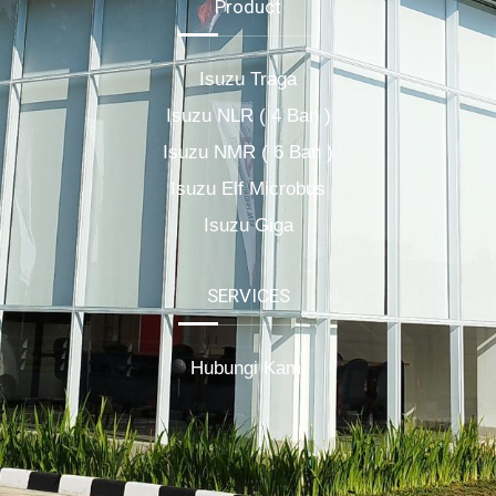
Product
Isuzu Traga
Isuzu NLR ( 4 Ban )
Isuzu NMR ( 6 Ban )
Isuzu Elf Microbus
Isuzu Giga
SERVICES
Hubungi Kami