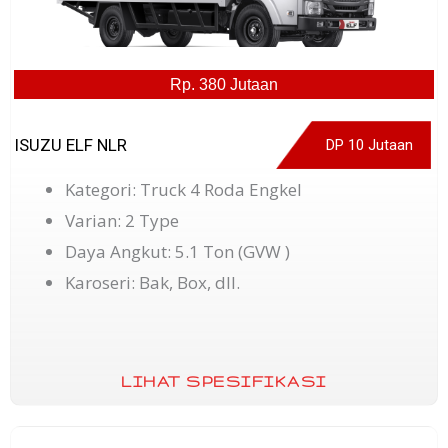
Rp. 380 Jutaan
ISUZU ELF NLR
DP 10 Jutaan
Kategori: Truck 4 Roda Engkel
Varian: 2 Type
Daya Angkut: 5.1 Ton (GVW )
Karoseri: Bak, Box, dll.
LIHAT SPESIFIKASI