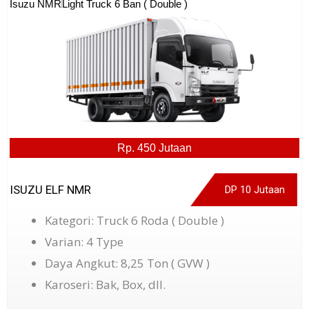
Isuzu NMR
Light Truck 6 Ban ( Double )
Rp. 450 Jutaan
ISUZU ELF NMR
DP 10 Jutaan
Kategori: Truck 6 Roda ( Double )
Varian: 4 Type
Daya Angkut: 8,25 Ton ( GVW )
Karoseri: Bak, Box, dll.