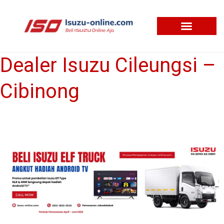
Skip
to
content
Dealer Isuzu Cileungsi –
Dealer
Isuzu
Cibinong
Cileungsi
–
Cibinong