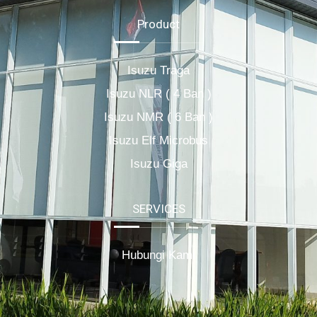
Product
Isuzu Traga
Isuzu NLR ( 4 Ban )
Isuzu NMR ( 6 Ban )
Isuzu Elf Microbus
Isuzu Giga
SERVICES
Hubungi Kami