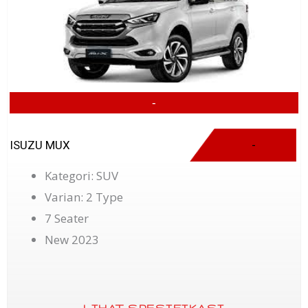
-
ISUZU MUX
-
Kategori: SUV
Varian: 2 Type
7 Seater
New 2023