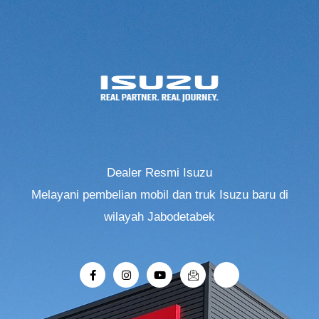
Dealer Resmi Isuzu
Melayani pembelian mobil dan truk Isuzu baru di
wilayah Jabodetabek
F
I
Y
I
R
a
n
o
c
i
c
s
u
o
-
e
t
t
n
r
b
a
u
-
o