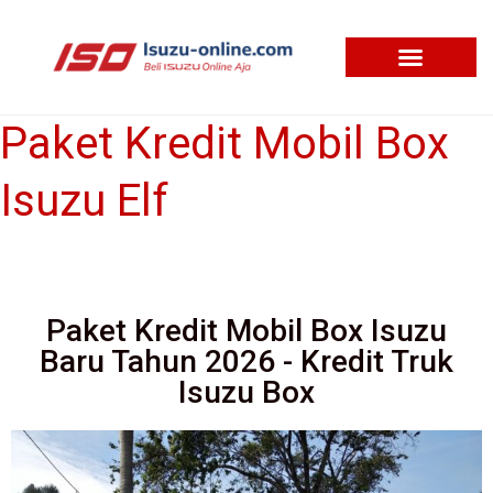
Skip
to
content
Paket Kredit Mobil Box
Paket
Kredit
Isuzu Elf
Mobil
Box
Isuzu
Elf
Paket Kredit Mobil Box Isuzu
Baru Tahun 2026 - Kredit Truk
Isuzu Box