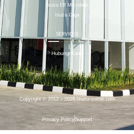
Isuzu Elf Microbus
Isuzu Giga
SERVICES
Hubungi Kami
Copyright © 2012 – 2026 Isuzu-online.com
Privacy Policy
Support