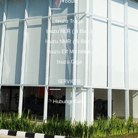
Product
Isuzu Traga
Isuzu NLR ( 4 Ban )
Isuzu NMR ( 6 Ban )
Isuzu Elf Microbus
Isuzu Giga
SERVICES
Hubungi Kami