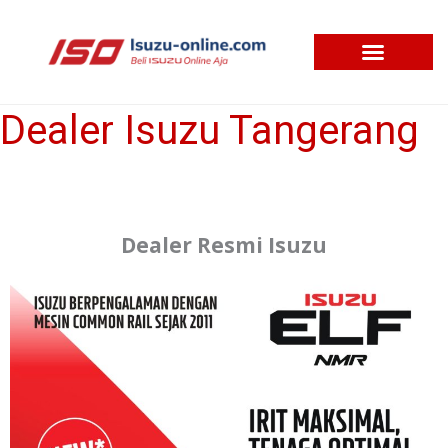
Skip
to
content
Dealer Isuzu Tangerang
Dealer
Isuzu
Tangerang
Dealer Resmi Isuzu