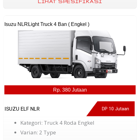
LIHAT SPESIFIKASI
Isuzu NLR
Light Truck 4 Ban ( Engkel )
Rp. 380 Jutaan
ISUZU ELF NLR
DP 10 Jutaan
Kategori: Truck 4 Roda Engkel
Varian: 2 Type