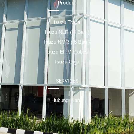
Product
Isuzu Traga
Isuzu NLR ( 4 Ban )
Isuzu NMR ( 6 Ban )
Isuzu Elf Microbus
Isuzu Giga
SERVICES
Hubungi Kami