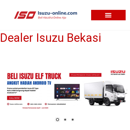
Skip
to
content
Dealer Isuzu Bekasi
Dealer
Isuzu
Bekasi