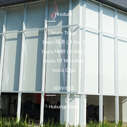
Product
Isuzu Traga
Isuzu NLR ( 4 Ban )
Isuzu NMR ( 6 Ban )
Isuzu Elf Microbus
Isuzu Giga
SERVICES
Hubungi Kami