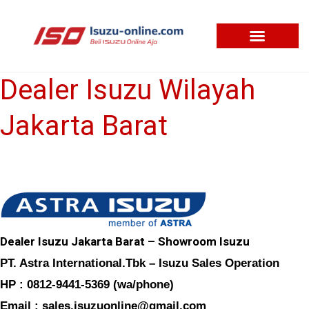
Skip
to
content
Dealer Isuzu Wilayah
Dealer
Isuzu
Jakarta Barat
Wilayah
Jakarta
Barat
Dealer Isuzu Jakarta Barat – Showroom Isuzu
PT. Astra International.Tbk – Isuzu Sales Operation
HP : 0812-9441-5369 (wa/phone)
Email : sales.isuzuonline@gmail.com