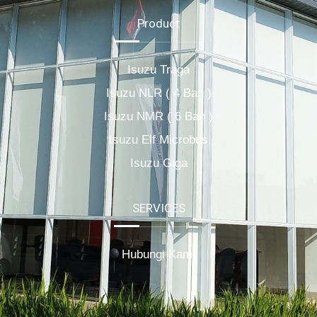
Product
Isuzu Traga
Isuzu NLR ( 4 Ban )
Isuzu NMR ( 6 Ban )
Isuzu Elf Microbus
Isuzu Giga
SERVICES
Hubungi Kami