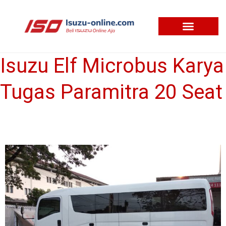
Skip
to
content
Isuzu Elf Microbus Karya
Isuzu
Elf
Tugas Paramitra 20 Seat
Microbus
Karya
Tugas
Paramitra
20
Seat