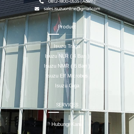
0812-1800-0535 ( Adam )
sales.isuzuonline@gmail.com
Product
Isuzu Traga
Isuzu NLR ( 4 Ban )
Isuzu NMR ( 6 Ban )
Isuzu Elf Microbus
Isuzu Giga
SERVICES
Hubungi Kami