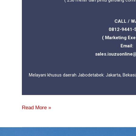
( 250 meter dari pintu gerbang com
CALL / W
0812-9441-
( Marketing Exe
Email:
sales.isuzuonline
Melayani khusus daerah Jabodetabek: Jakarta, Bekasi
Read More »