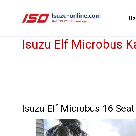
Skip
to
Ho
content
Isuzu Elf Microbus 
Isuzu
Elf
Microbus
Karoseri
New
Armada
Isuzu Elf Microbus 16 Sea