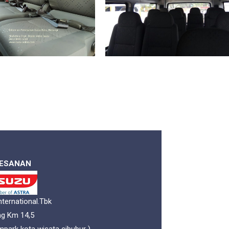
MESANAN
nternational.Tbk
ng Km 14,5