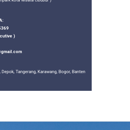
mpark kota wisata cibubur )
A:
5369
cutive )
@gmail.com
, Depok, Tangerang, Karawang, Bogor, Banten