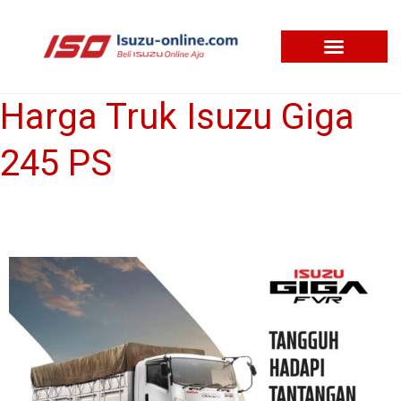
Skip
to
content
Harga Truk Isuzu Giga
Harga
Truk
245 PS
Isuzu
Giga
245
PS