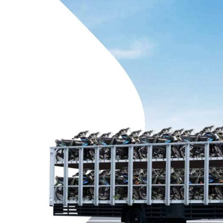
Giga
210
PS