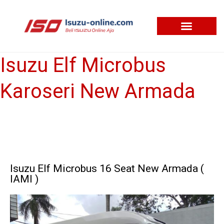
Skip
to
content
Isuzu Elf Microbus
Isuzu
Elf
Karoseri New Armada
Microbus
Karoseri
New
Armada
Isuzu Elf Microbus 16 Seat New Armada (
IAMI )