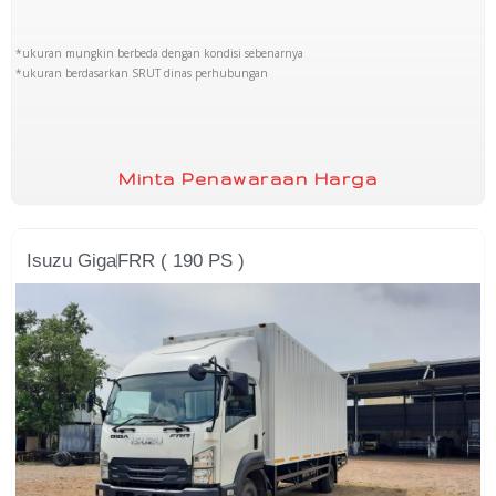
*ukuran mungkin berbeda dengan kondisi sebenarnya
*ukuran berdasarkan SRUT dinas perhubungan
Minta Penawaraan Harga
Isuzu Giga
FRR ( 190 PS )