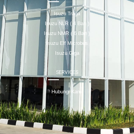
Isuzu Traga
Isuzu NLR ( 4 Ban )
Isuzu NMR ( 6 Ban )
Isuzu Elf Microbus
Isuzu Giga
SERVICES
Hubungi Kami