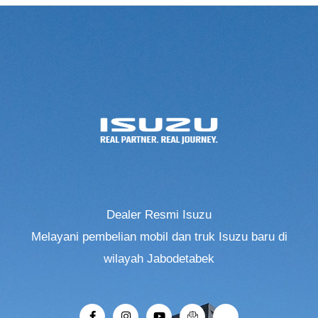
Dealer Resmi Isuzu
Melayani pembelian mobil dan truk Isuzu baru di
wilayah Jabodetabek
F
I
Y
I
R