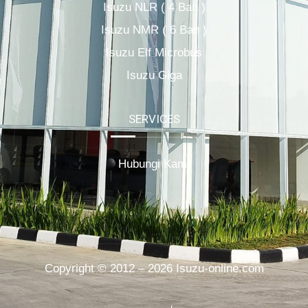
Isuzu NLR ( 4 Ban )
Isuzu NMR ( 6 Ban )
Isuzu Elf Microbus
Isuzu Giga
SERVICES
Hubungi Kami
Copyright © 2012 – 2026 Isuzu-online.com