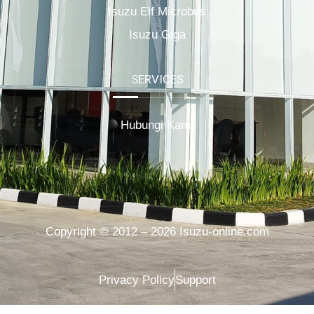
Isuzu Elf Microbus
Isuzu Giga
SERVICES
Hubungi Kami
Copyright © 2012 – 2026 Isuzu-online.com
Privacy Policy
Support