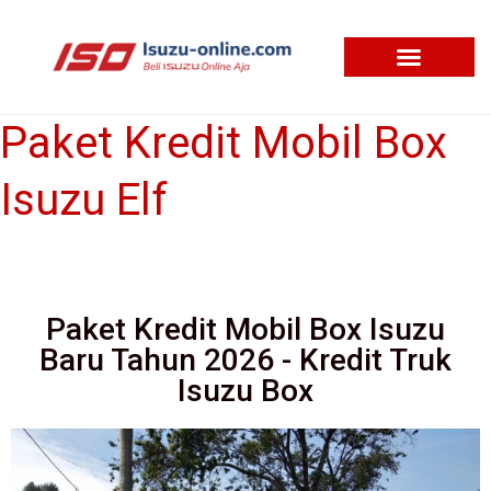
Skip
to
content
Paket Kredit Mobil Box
Paket
Kredit
Isuzu Elf
Mobil
Box
Isuzu
Elf
Paket Kredit Mobil Box Isuzu
Baru Tahun 2026 - Kredit Truk
Isuzu Box