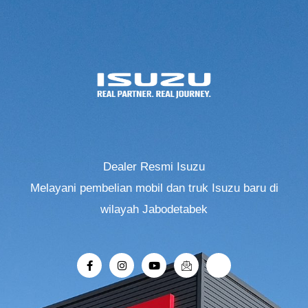
Dealer Resmi Isuzu
Melayani pembelian mobil dan truk Isuzu baru di
wilayah Jabodetabek
F
I
Y
I
R
a
n
o
c
i
c
s
u
o
-
e
t
t
n
r
b
a
u
-
o