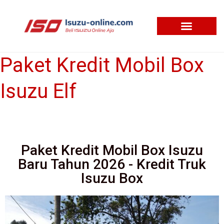
Skip
to
content
Paket Kredit Mobil Box
Paket
Kredit
Isuzu Elf
Mobil
Box
Isuzu
Elf
Paket Kredit Mobil Box Isuzu
Baru Tahun 2026 - Kredit Truk
Isuzu Box