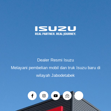
Dealer Resmi Isuzu
Melayani pembelian mobil dan truk Isuzu baru di
wilayah Jabodetabek
F
I
Y
I
R
a
n
o
c
i
c
s
u
o
-
e
t
t
n
r
b
a
u
-
o