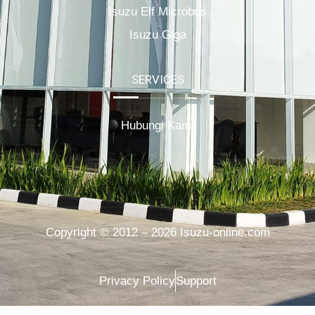
Isuzu Elf Microbus
Isuzu Giga
SERVICES
Hubungi Kami
Copyright © 2012 – 2026 Isuzu-online.com
Privacy Policy
Support