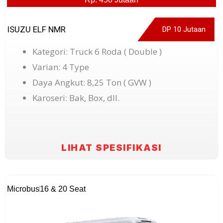
ISUZU ELF NMR
DP 10 Jutaan
Kategori: Truck 6 Roda ( Double )
Varian: 4 Type
Daya Angkut: 8,25 Ton ( GVW )
Karoseri: Bak, Box, dll.
LIHAT SPESIFIKASI
Microbus
16 & 20 Seat