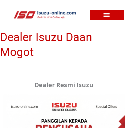
Skip
to
content
Dealer Isuzu Daan
Dealer
Isuzu
Mogot
Daan
Mogot
Dealer Resmi Isuzu