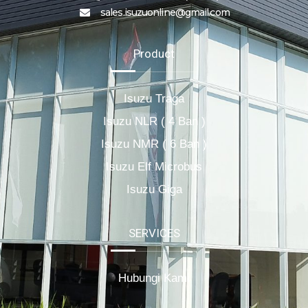
sales.isuzuonline@gmail.com
Product
Isuzu Traga
Isuzu NLR ( 4 Ban )
Isuzu NMR ( 6 Ban )
Isuzu Elf Microbus
Isuzu Giga
SERVICES
Hubungi Kami