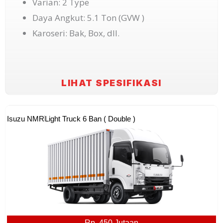
Varian: 2 Type
Daya Angkut: 5.1 Ton (GVW )
Karoseri: Bak, Box, dll.
LIHAT SPESIFIKASI
Isuzu NMR
Light Truck 6 Ban ( Double )
Rp. 450 Jutaan