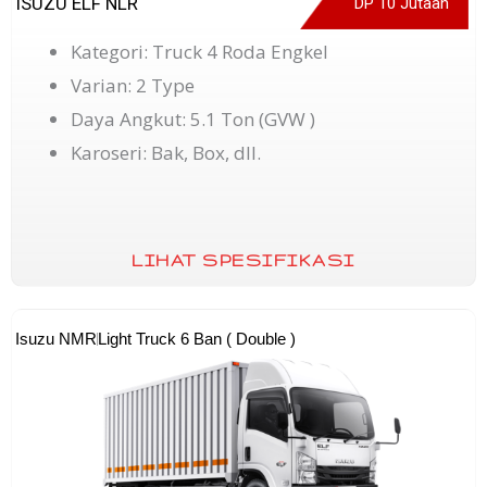
ISUZU ELF NLR
DP 10 Jutaan
Kategori: Truck 4 Roda Engkel
Varian: 2 Type
Daya Angkut: 5.1 Ton (GVW )
Karoseri: Bak, Box, dll.
LIHAT SPESIFIKASI
Isuzu NMR
Light Truck 6 Ban ( Double )