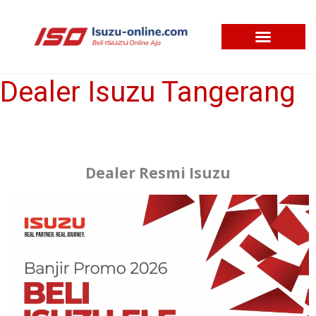
Skip
to
content
Price List Isuzu 2026
Rincian Kredit Isuzu
Dealer Isuzu Tangerang
Dealer
Isuzu
Tangerang
Dealer Resmi Isuzu