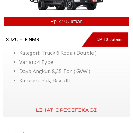
Rp. 450 Jutaan
ISUZU ELF NMR
DP 10 Jutaan
Kategori: Truck 6 Roda ( Double )
Varian: 4 Type
Daya Angkut: 8,25 Ton ( GVW )
Karoseri: Bak, Box, dll.
LIHAT SPESIFIKASI