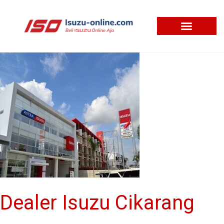
Skip
to
content
Dealer
Isuzu
Cikarang
Dealer Isuzu Cikarang