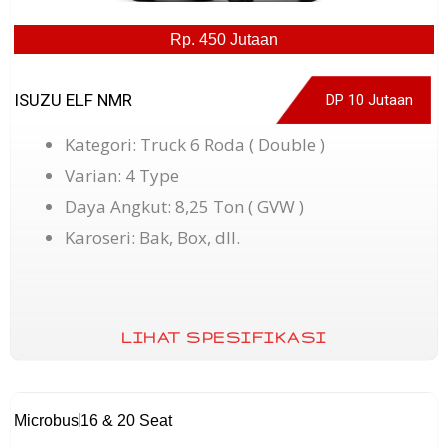
Rp. 450 Jutaan
ISUZU ELF NMR
DP 10 Jutaan
Kategori: Truck 6 Roda ( Double )
Varian: 4 Type
Daya Angkut: 8,25 Ton ( GVW )
Karoseri: Bak, Box, dll.
LIHAT SPESIFIKASI
Microbus
16 & 20 Seat