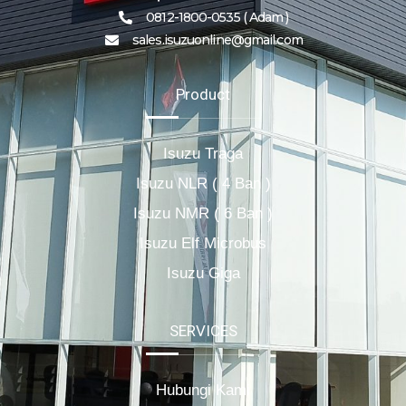
0812-1800-0535 ( Adam )
sales.isuzuonline@gmail.com
Product
Isuzu Traga
Isuzu NLR ( 4 Ban )
Isuzu NMR ( 6 Ban )
Isuzu Elf Microbus
Isuzu Giga
SERVICES
Hubungi Kami