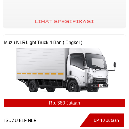
LIHAT SPESIFIKASI
Isuzu NLR
Light Truck 4 Ban ( Engkel )
Rp. 380 Jutaan
ISUZU ELF NLR
DP 10 Jutaan