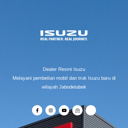
Dealer Resmi Isuzu
Melayani pembelian mobil dan truk Isuzu baru di
wilayah Jabodetabek
F
I
Y
I
R
a
n
o
c
i
c
s
u
o
-
e
t
t
n
r
b
a
u
-
o