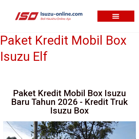
Skip
to
content
Paket Kredit Mobil Box
Paket
Kredit
Isuzu Elf
Mobil
Box
Isuzu
Elf
Paket Kredit Mobil Box Isuzu
Baru Tahun 2026 - Kredit Truk
Isuzu Box