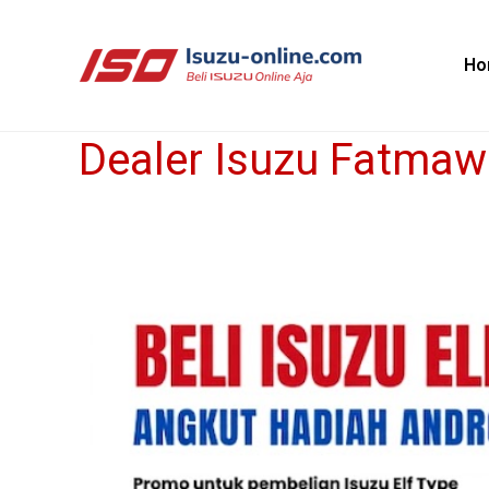
Skip
to
Ho
content
Dealer Isuzu Fatmaw
Dealer
Isuzu
Fatmawati
–
Showroom
Isuzu