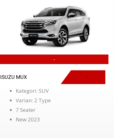
-
ISUZU MUX
-
Kategori: SUV
Varian: 2 Type
7 Seater
New 2023