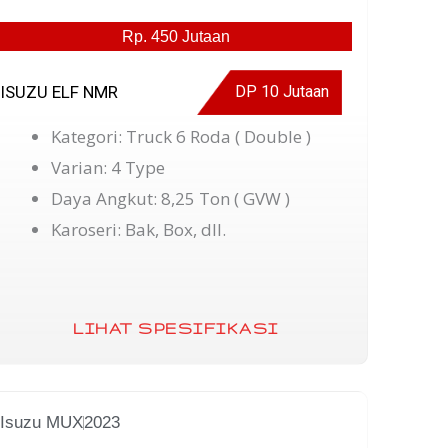
Rp. 450 Jutaan
ISUZU ELF NMR
DP 10 Jutaan
Kategori: Truck 6 Roda ( Double )
Varian: 4 Type
Daya Angkut: 8,25 Ton ( GVW )
Karoseri: Bak, Box, dll.
LIHAT SPESIFIKASI
Isuzu MUX
2023