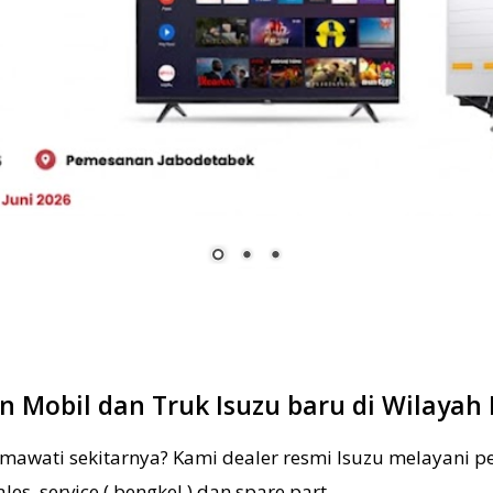
 Mobil dan Truk Isuzu baru di Wilayah
tmawati sekitarnya? Kami dealer resmi Isuzu melayani 
les, service ( bengkel ) dan spare part.