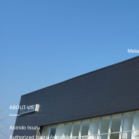
Mela
ABOUT US
Astrido Isuzu
Authorized Isuzu Astra Motor Indonesia