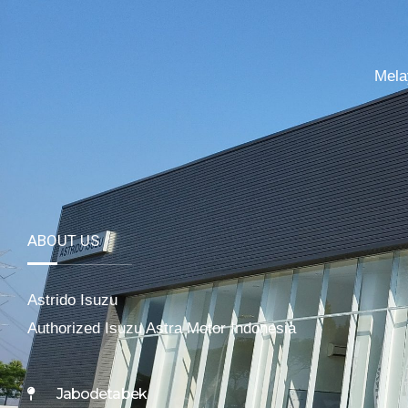
Mela
ABOUT US
Astrido Isuzu
Authorized Isuzu Astra Motor Indonesia
Jabodetabek