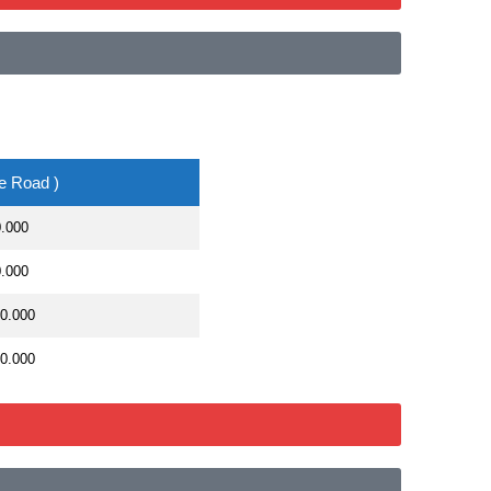
e Road )
0.000
0.000
00.000
00.000