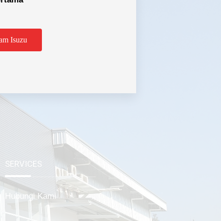
am Isuzu
tabek
SERVICES
Hubungi Kami