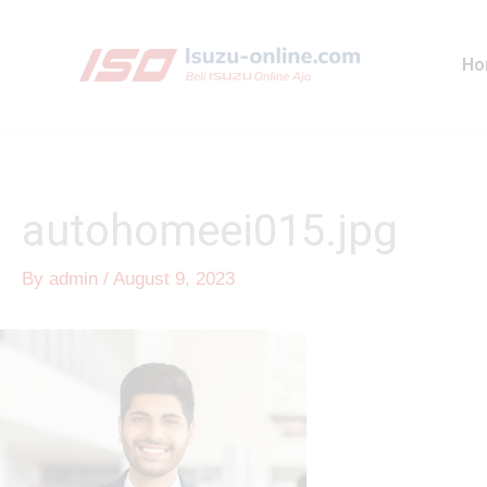
Skip
to
Ho
content
autohomeei015.jpg
By
admin
/
August 9, 2023