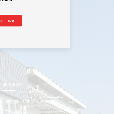
am Isuzu
tabek
SERVICES
Hubungi Kami