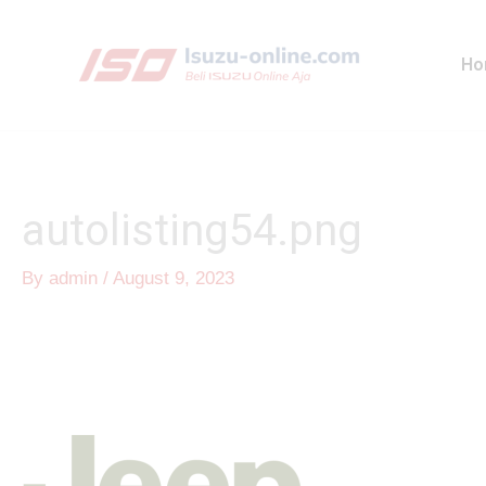
Skip
to
Ho
content
autolisting54.png
By
admin
/
August 9, 2023