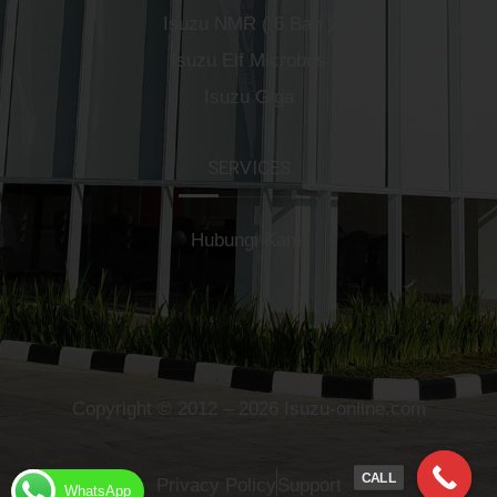
Isuzu NMR ( 6 Ban )
Isuzu Elf Microbus
Isuzu Giga
SERVICES
Hubungi Kami
Copyright © 2012 – 2026 Isuzu-online.com
CALL
Privacy Policy
Support
WhatsApp