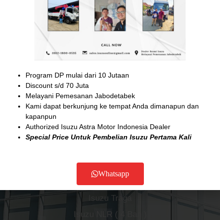
c
s
u
o
-
e
t
t
n
r
b
a
u
-
o
o
g
b
e
a
ABOUT US
o
r
e
m
d
k
a
a
-
-
m
i
m
f
l
a
1
p
Astrido Isuzu
-
Program DP mulai dari 10 Jutaan
f
Authorized Isuzu Astra Motor Indonesia
i
Discount s/d 70 Juta
l
Melayani Pemesanan Jabodetabek
l
Kami dapat berkunjung ke tempat Anda dimanapun dan
Jabodetabek
kapanpun
0812-1800-0535 ( Adam )
Authorized Isuzu Astra Motor Indonesia Dealer
sales.isuzuonline@gmail.com
Special Price Untuk Pembelian Isuzu Pertama Kali
Product
Whatsapp
Isuzu Traga
Isuzu NLR ( 4 Ban )