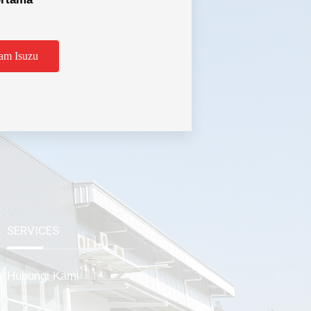
am Isuzu
tabek
SERVICES
Hubungi Kami