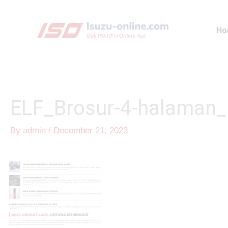
Skip
to
Ho
content
ELF_Brosur-4-halaman
By
admin
/
December 21, 2023