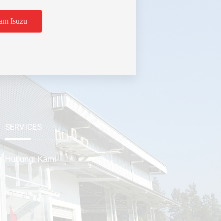
am Isuzu
tabek
SERVICES
Hubungi Kami