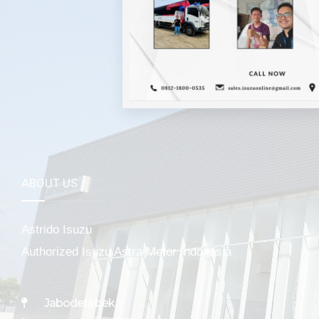
Mela
ABOUT US
Astrido Isuzu
Authorized Isuzu Astra Motor Indonesia
Jabodetabek