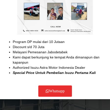
F
I
Y
I
R
a
n
o
c
i
c
s
u
o
-
e
t
t
n
r
b
a
u
-
o
o
g
b
e
a
ABOUT US
o
r
e
m
d
k
a
a
-
-
m
i
m
f
l
a
1
p
Astrido Isuzu
Program DP mulai dari 10 Jutaan
-
f
Discount s/d 70 Juta
Authorized Isuzu Astra Motor Indonesia
i
Melayani Pemesanan Jabodetabek
l
Kami dapat berkunjung ke tempat Anda dimanapun dan
l
kapanpun
Jabodetabek
Authorized Isuzu Astra Motor Indonesia Dealer
0812-1800-0535 ( Adam )
Special Price Untuk Pembelian Isuzu Pertama Kali
sales.isuzuonline@gmail.com
Whatsapp
Product
Isuzu Traga