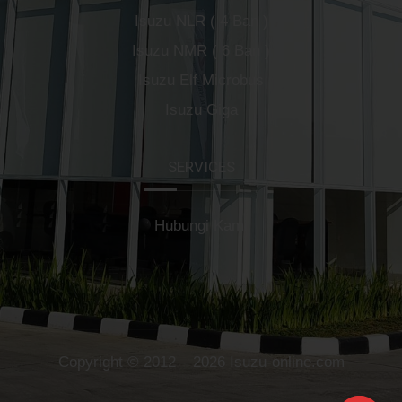
Isuzu NLR ( 4 Ban )
Isuzu NMR ( 6 Ban )
Isuzu Elf Microbus
Isuzu Giga
SERVICES
Hubungi Kami
Copyright © 2012 – 2026 Isuzu-online.com