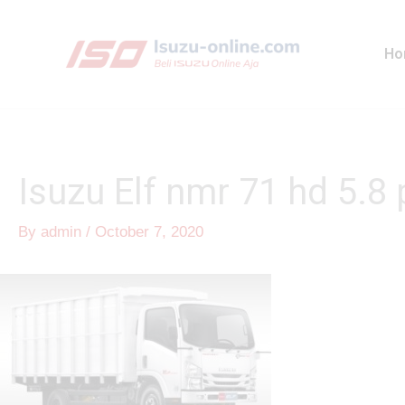
Skip
to
Ho
content
Isuzu Elf nmr 71 hd 5.8
By
admin
/
October 7, 2020