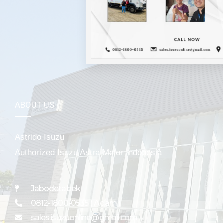
Mela
ABOUT US
Astrido Isuzu
Authorized Isuzu Astra Motor Indonesia
Jabodetabek
0812-1800-0535 ( Adam )
sales.isuzuonline@gmail.com