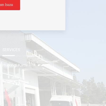
am Isuzu
tabek
SERVICES
Hubungi Kami