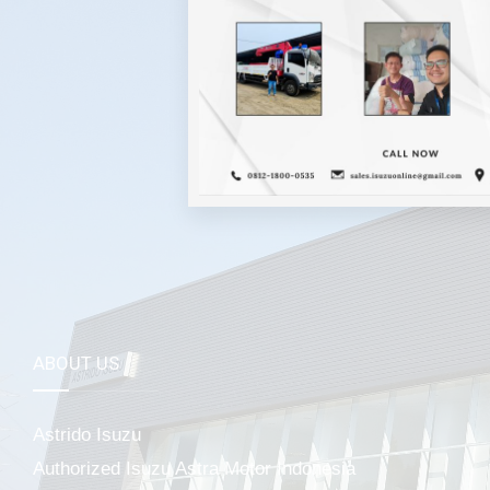
Mela
ABOUT US
Astrido Isuzu
Authorized Isuzu Astra Motor Indonesia