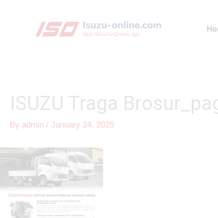
Skip
to
Ho
content
ISUZU Traga Brosur_pa
By
admin
/
January 24, 2025