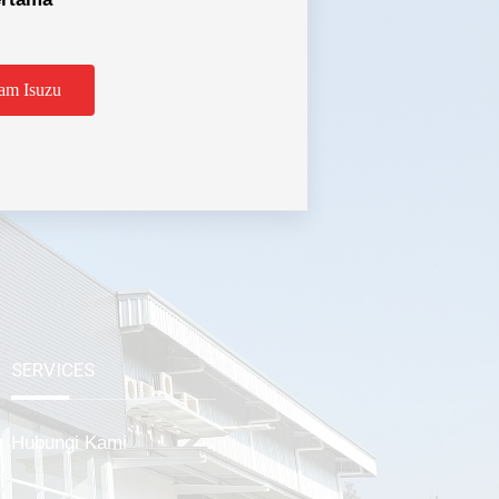
am Isuzu
tabek
SERVICES
Hubungi Kami