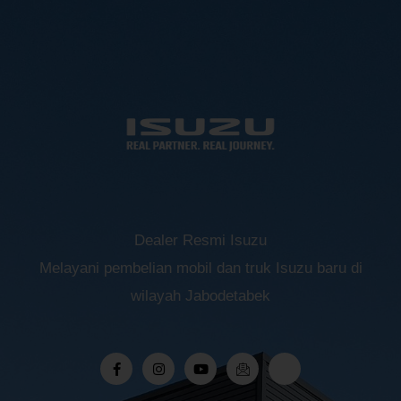
Dealer Resmi Isuzu
Melayani pembelian mobil dan truk Isuzu baru di
wilayah Jabodetabek
F
I
Y
I
R
a
n
o
c
i
c
s
u
o
-