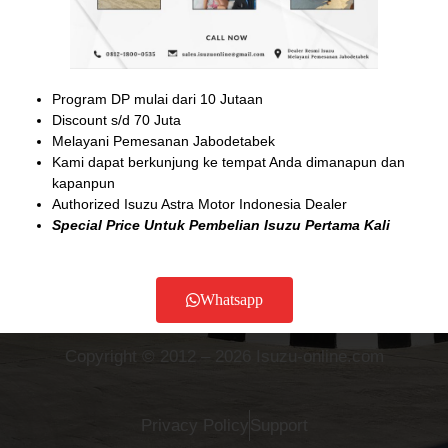
Isuzu NMR ( 6 Ban )
Isuzu Elf Microbus
Isuzu Giga
Program DP mulai dari 10 Jutaan
Discount s/d 70 Juta
SERVICES
Melayani Pemesanan Jabodetabek
Kami dapat berkunjung ke tempat Anda dimanapun dan
kapanpun
Hubungi Kami
Authorized Isuzu Astra Motor Indonesia Dealer
Special Price Untuk Pembelian Isuzu Pertama Kali
Whatsapp
Copyright © 2012 – 2026 Isuzu-online.com
Privacy Policy
Support