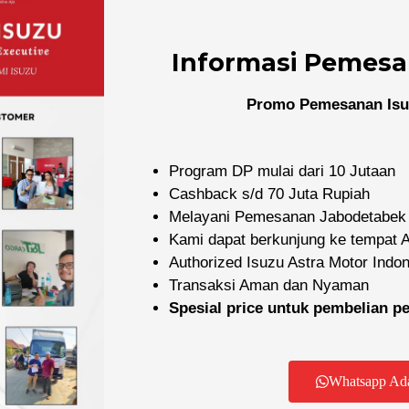
Informasi Pemesa
Promo Pemesanan Isu
Program DP mulai dari 10 Jutaan
Cashback s/d 70 Juta Rupiah
Melayani Pemesanan Jabodetabek
Kami dapat berkunjung ke tempat
Authorized Isuzu Astra Motor Indo
Transaksi Aman dan Nyaman
Spesial price untuk pembelian 
Dealer Resmi Isuzu
yani pembelian mobil dan truk Isuzu baru di wilayah Jabode
Whatsapp Ad