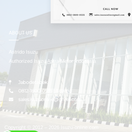
ABOUT US
Astrido Isuzu
Authorized Isuzu Astra Motor Indonesia
Jabodetabek
0812-1800-0535 ( Adam )
sales.isuzuonline@gmail.com
Copyright © 2012 – 2026 Isuzu-online.com