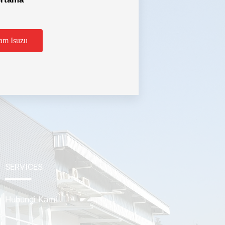
am Isuzu
tabek
SERVICES
Hubungi Kami