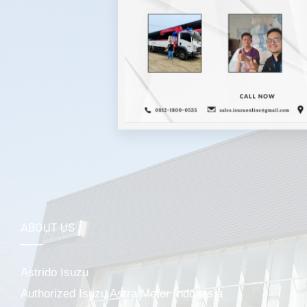
Mela
ABOUT US
Astrido Isuzu
Authorized Isuzu Astra Motor Indonesia