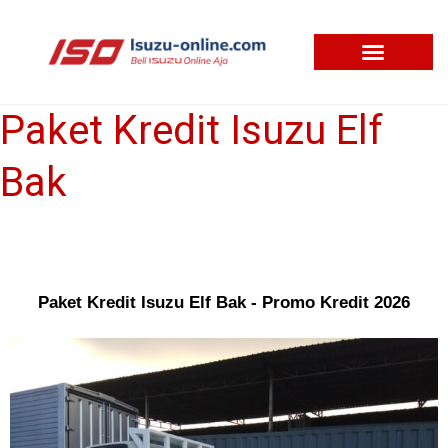
Skip
to
content
Paket Kredit Isuzu Elf
Paket
Kredit
Bak
Isuzu
Elf
Bak
Paket Kredit Isuzu Elf Bak - Promo Kredit 2026