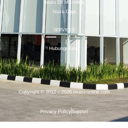
Isuzu Elf Microbus
Isuzu Giga
SERVICES
Hubungi Kami
Copyright © 2012 – 2026 Isuzu-online.com
Privacy Policy
Support