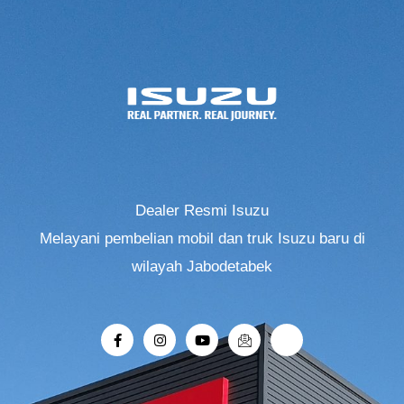
Dealer Resmi Isuzu
Melayani pembelian mobil dan truk Isuzu baru di
wilayah Jabodetabek
F
I
Y
I
R
a
n
o
c
i
c
s
u
o
-
e
t
t
n
r
b
a
u
-
o